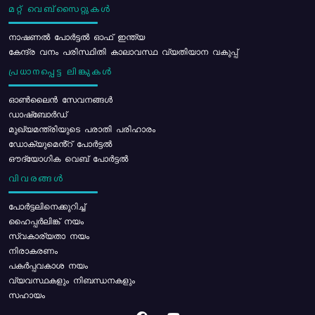
മറ്റ് വെബ്സൈറ്റുകൾ
നാഷണൽ പോർട്ടൽ ഓഫ് ഇന്ത്യ
കേന്ദ്ര വനം പരിസ്ഥിതി കാലാവസ്ഥ വ്യതിയാന വകുപ്പ്
പ്രധാനപ്പെട്ട ലിങ്കുകൾ
ഓൺലൈൻ സേവനങ്ങൾ
ഡാഷ്ബോർഡ്
മുഖ്യമന്ത്രിയുടെ പരാതി പരിഹാരം
ഡോക്യുമെൻ്റ് പോർട്ടൽ
ഔദ്യോഗിക വെബ് പോർട്ടൽ
വിവരങ്ങൾ
പോര്‍ട്ടലിനെക്കുറിച്ച്
ഹൈപ്പർലിങ്ക് നയം
സ്വകാര്യതാ നയം
നിരാകരണം
പകർപ്പവകാശ നയം
വ്യവസ്ഥകളും നിബന്ധനകളും
സഹായം