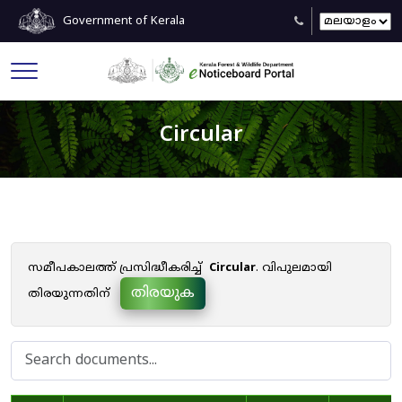
Government of Kerala
Circular
സമീപകാലത്ത് പ്രസിദ്ധീകരിച്ച്
Circular
. വിപുലമായി
തിരയുക
തിരയുന്നതിന്