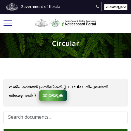
Government of Kerala
Circular
സമീപകാലത്ത് പ്രസിദ്ധീകരിച്ച്
Circular
. വിപുലമായി
തിരയുക
തിരയുന്നതിന്