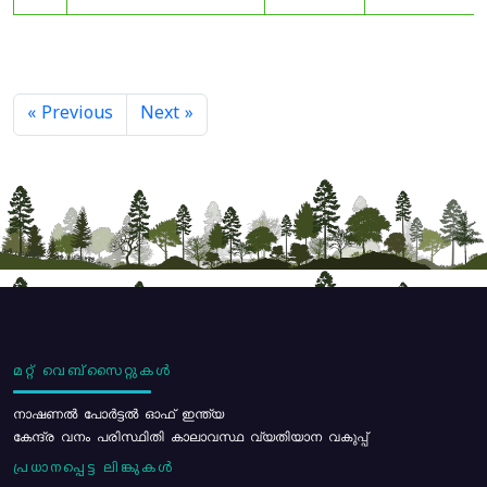
« Previous
Next »
മറ്റ് വെബ്സൈറ്റുകൾ
നാഷണൽ പോർട്ടൽ ഓഫ് ഇന്ത്യ
കേന്ദ്ര വനം പരിസ്ഥിതി കാലാവസ്ഥ വ്യതിയാന വകുപ്പ്
പ്രധാനപ്പെട്ട ലിങ്കുകൾ