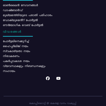
ഓൺലൈൻ സേവനങ്ങൾ
ഡാഷ്ബോർഡ്
മുഖ്യമന്ത്രിയുടെ പരാതി പരിഹാരം
ഡോക്യുമെൻ്റ് പോർട്ടൽ
ഔദ്യോഗിക വെബ് പോർട്ടൽ
വിവരങ്ങൾ
പോര്‍ട്ടലിനെക്കുറിച്ച്
ഹൈപ്പർലിങ്ക് നയം
സ്വകാര്യതാ നയം
നിരാകരണം
പകർപ്പവകാശ നയം
വ്യവസ്ഥകളും നിബന്ധനകളും
സഹായം
കോപ്പിറൈറ്റ് @ കേരള വനം വകുപ്പ്.