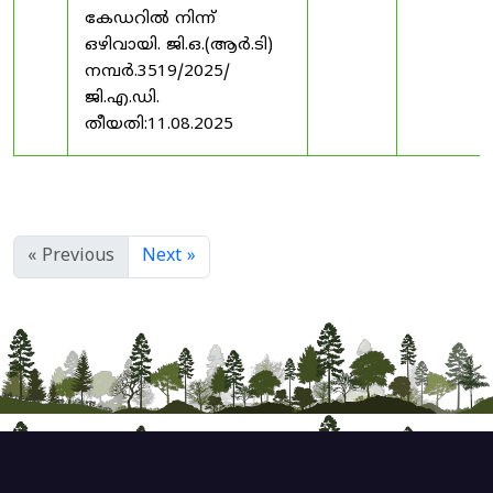
കേഡറിൽ നിന്ന്
ഒഴിവായി. ജി.ഒ.(ആർ.ടി)
നമ്പർ.3519/2025/
ജി.എ.ഡി.
തീയതി:11.08.2025
« Previous
Next »