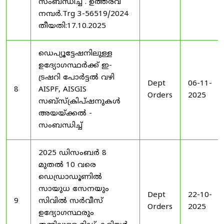
സംബന്ധിച്ച് . ഉത്തരവ്
നമ്പർ.Trg 3-56519/2024
തീയതി:17.10.2025
ഡെപ്യൂട്ടേഷനിലുള്ള
ഉദ്യോഗസ്ഥർക്ക് ഇ-
ട്രഷറി പോർട്ടൽ വഴി
Dept
06-11-
8
AISPF, AISGIS
Orders
2025
സബ്‌സ്‌ക്രിപ്‌ഷനുകൾ
അയയ്ക്കൽ -
സംബന്ധിച്ച്
2025 ഡിസംബർ 8
മുതൽ 10 വരെ
ഡെഡ്രാഡൂണിൽ
സായുധ സേനയും
Dept
22-10-
9
സിവിൽ സർവീസ്
Orders
2025
ഉദ്യോഗസ്ഥരും