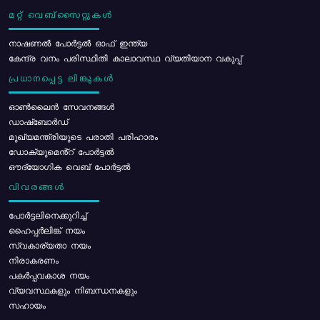
മറ്റ് വെബ്സൈറ്റുകൾ
നാഷണൽ പോർട്ടൽ ഓഫ് ഇന്ത്യ
കേന്ദ്ര വനം പരിസ്ഥിതി കാലാവസ്ഥ വ്യതിയാന വകുപ്പ്
പ്രധാനപ്പെട്ട ലിങ്കുകൾ
ഓൺലൈൻ സേവനങ്ങൾ
ഡാഷ്ബോർഡ്
മുഖ്യമന്ത്രിയുടെ പരാതി പരിഹാരം
ഡോക്യുമെൻ്റ് പോർട്ടൽ
ഔദ്യോഗിക വെബ് പോർട്ടൽ
വിവരങ്ങൾ
പോര്‍ട്ടലിനെക്കുറിച്ച്
ഹൈപ്പർലിങ്ക് നയം
സ്വകാര്യതാ നയം
നിരാകരണം
പകർപ്പവകാശ നയം
വ്യവസ്ഥകളും നിബന്ധനകളും
സഹായം