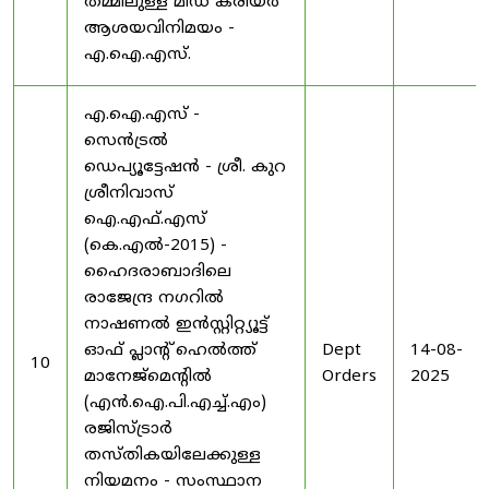
തമ്മിലുള്ള മിഡ് കരിയർ
ആശയവിനിമയം -
എ.ഐ.എസ്.
എ.ഐ.എസ് -
സെൻട്രൽ
ഡെപ്യൂട്ടേഷൻ - ശ്രീ. കുറ
ശ്രീനിവാസ്
ഐ.എഫ്.എസ്
(കെ.എൽ-2015) -
ഹൈദരാബാദിലെ
രാജേന്ദ്ര നഗറിൽ
നാഷണൽ ഇൻസ്റ്റിറ്റ്യൂട്ട്
ഓഫ് പ്ലാന്റ് ഹെൽത്ത്
Dept
14-08-
10
മാനേജ്‌മെന്റിൽ
Orders
2025
(എൻ.ഐ.പി.എച്ച്.എം)
രജിസ്ട്രാർ
തസ്തികയിലേക്കുള്ള
നിയമനം - സംസ്ഥാന