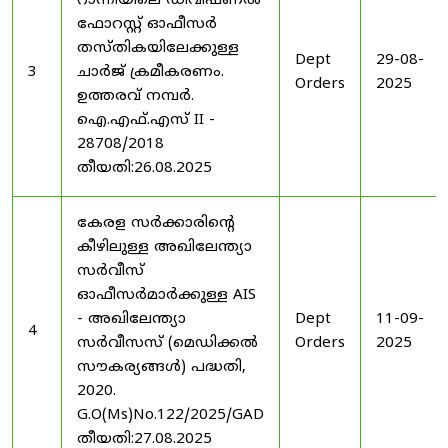
റാന്നിയിലെ ഡിവിഷണൽ
ഫോറസ്റ്റ് ഓഫീസർ
തസ്തികയിലേക്കുള്ള
Dept
29-08-
3
ചാർജ് ക്രമീകരണം.
Orders
2025
ഉത്തരവ് നമ്പർ.
ഐ.എഫ്.എസ് II -
28708/2018
തീയതി:26.08.2025
കേരള സർക്കാരിന്റെ
കീഴിലുള്ള അഖിലേന്ത്യാ
സർവീസ്
ഓഫീസർമാർക്കുള്ള AIS
- അഖിലേന്ത്യാ
Dept
11-09-
4
സർവീസസ് (മെഡിക്കൽ
Orders
2025
സൗകര്യങ്ങൾ) പദ്ധതി,
2020.
G.O(Ms)No.122/2025/GAD
തീയതി:27.08.2025