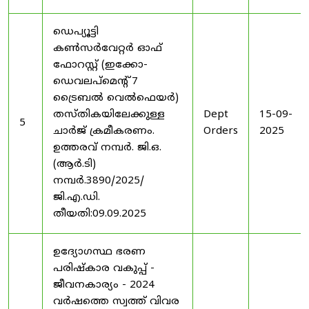
ഡെപ്യൂട്ടി
കൺസർവേറ്റർ ഓഫ്
ഫോറസ്റ്റ് (ഇക്കോ-
ഡെവലപ്മെന്റ് 7
ട്രൈബൽ വെൽഫെയർ)
തസ്തികയിലേക്കുള്ള
Dept
15-09-
5
ചാർജ് ക്രമീകരണം.
Orders
2025
ഉത്തരവ് നമ്പർ. ജി.ഒ.
(ആർ.ടി)
നമ്പർ.3890/2025/
ജി.എ.ഡി.
തീയതി:09.09.2025
ഉദ്യോഗസ്ഥ ഭരണ
പരിഷ്കാര വകുപ്പ് -
ജീവനകാര്യം - 2024
വർഷത്തെ സ്വത്ത് വിവര