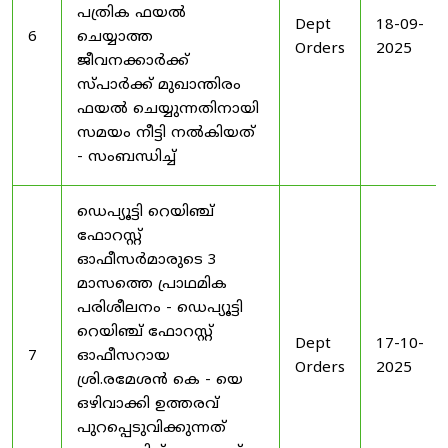
പത്രിക ഫയൽ
Dept
18-09-
6
ചെയ്യാത്ത
Orders
2025
ജീവനക്കാർക്ക്
സ്പാർക്ക് മുഖാന്തിരം
ഫയൽ ചെയ്യുന്നതിനായി
സമയം നീട്ടി നൽകിയത്
- സംബന്ധിച്ച്
ഡെപ്യൂട്ടി റെയിഞ്ച്
ഫോറസ്റ്റ്
ഓഫീസർമാരുടെ 3
മാസത്തെ പ്രാഥമിക
പരിശീലനം - ഡെപ്യൂട്ടി
റെയിഞ്ച് ഫോറസ്റ്റ്
Dept
17-10-
7
ഓഫീസറായ
Orders
2025
ശ്രി.രമേശൻ കെ - യെ
ഒഴിവാക്കി ഉത്തരവ്
പുറപ്പെടുവിക്കുന്നത്