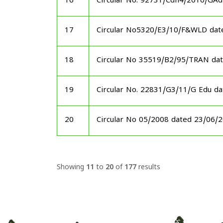
16
Circular No. 92731/Cdn4/2010/GAd
17
Circular No5320/E3/10/F&WLD dat
18
Circular No 35519/B2/95/TRAN da
19
Circular No. 22831/G3/11/G Edu d
20
Circular No 05/2008 dated 23/06/
Showing
11
to
20
of
177
results