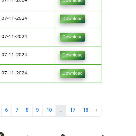
07-11-2024
Download
07-11-2024
Download
07-11-2024
Download
07-11-2024
Download
07-11-2024
Download
6
7
8
9
10
...
17
18
›