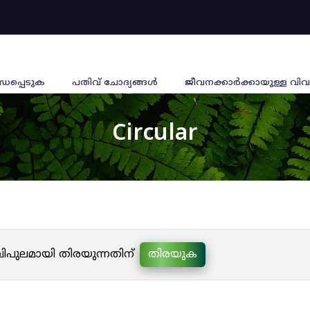
്ധപ്പെടുക
പതിവ് ചോദ്യങ്ങൾ
ജീവനക്കാര്‍ക്കായുള്ള വിവ
Circular
 വിപുലമായി തിരയുന്നതിന്
തിരയുക