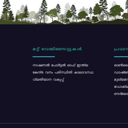
മറ്റ് വെബ്സൈറ്റുകൾ
പ്രധാന
നാഷണൽ പോർട്ടൽ ഓഫ് ഇന്ത്യ
ഓൺലൈ
കേന്ദ്ര വനം പരിസ്ഥിതി കാലാവസ്ഥ
ഡാഷ്ബ
വ്യതിയാന വകുപ്പ്
മുഖ്യമന
ഡോക്യു
ഔദ്യോഗ