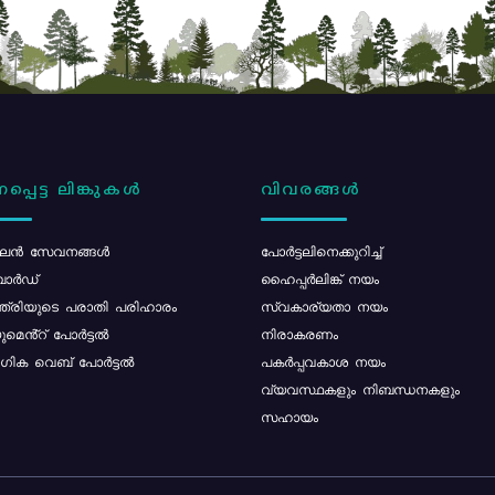
പ്പെട്ട ലിങ്കുകൾ
വിവരങ്ങൾ
ൻ സേവനങ്ങൾ
പോര്‍ട്ടലിനെക്കുറിച്ച്
ോർഡ്
ഹൈപ്പർലിങ്ക് നയം
്ത്രിയുടെ പരാതി പരിഹാരം
സ്വകാര്യതാ നയം
മെൻ്റ് പോർട്ടൽ
നിരാകരണം
ിക വെബ് പോർട്ടൽ
പകർപ്പവകാശ നയം
വ്യവസ്ഥകളും നിബന്ധനകളും
സഹായം