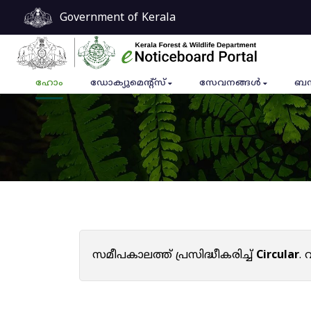
Government of Kerala
ഹോം
ഡോക്യുമെൻ്റ്സ്
സേവനങ്ങൾ
ബന
സമീപകാലത്ത് പ്രസിദ്ധീകരിച്ച്
Circular
.