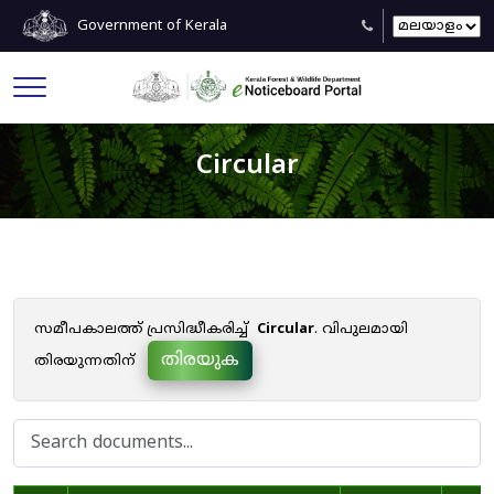
Government of Kerala
Circular
സമീപകാലത്ത് പ്രസിദ്ധീകരിച്ച്
Circular
. വിപുലമായി
തിരയുക
തിരയുന്നതിന്