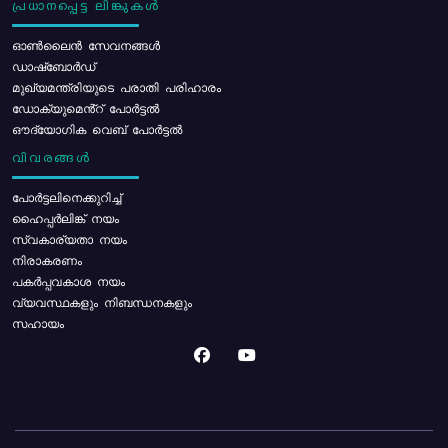
പ്രധാനപ്പെട്ട ലിങ്കുകൾ
ഓൺലൈൻ സേവനങ്ങൾ
ഡാഷ്ബോർഡ്
മുഖ്യമന്ത്രിയുടെ പരാതി പരിഹാരം
ഡോക്യുമെൻ്റ് പോർട്ടൽ
ഔദ്യോഗിക വെബ് പോർട്ടൽ
വിവരങ്ങൾ
പോര്‍ട്ടലിനെക്കുറിച്ച്
ഹൈപ്പർലിങ്ക് നയം
സ്വകാര്യതാ നയം
നിരാകരണം
പകർപ്പവകാശ നയം
വ്യവസ്ഥകളും നിബന്ധനകളും
സഹായം