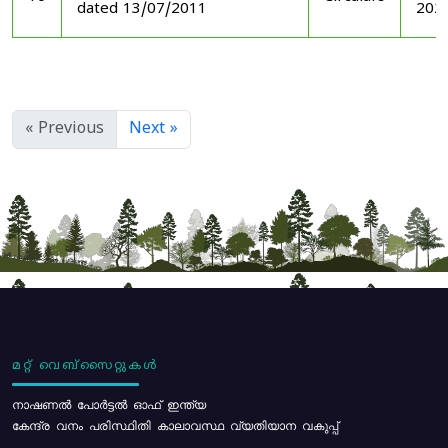
dated 13/07/2011
202
« Previous
Next »
മറ്റ് വെബ്സൈറ്റുകൾ
നാഷണൽ പോർട്ടൽ ഓഫ് ഇന്ത്യ
കേന്ദ്ര വനം പരിസ്ഥിതി കാലാവസ്ഥ വ്യതിയാന വകുപ്പ്