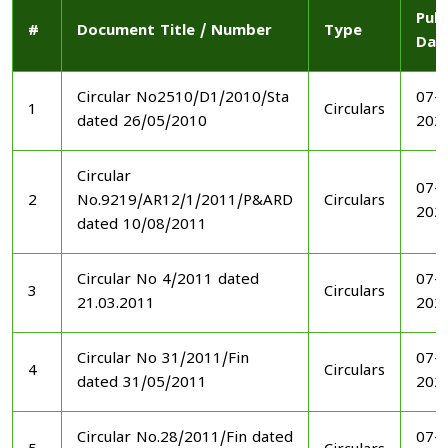
Publ
#
Document Title / Number
Type
Dat
Circular No2510/D1/2010/Sta
07-1
1
Circulars
dated 26/05/2010
202
Circular
07-1
2
No.9219/AR12/1/2011/P&ARD
Circulars
202
dated 10/08/2011
Circular No 4/2011 dated
07-1
3
Circulars
21.03.2011
202
Circular No 31/2011/Fin
07-1
4
Circulars
dated 31/05/2011
202
Circular No.28/2011/Fin dated
07-1