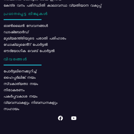
കേന്ദ്ര വനം പരിസ്ഥിതി കാലാവസ്ഥ വ്യതിയാന വകുപ്പ്
പ്രധാനപ്പെട്ട ലിങ്കുകൾ
ഓൺലൈൻ സേവനങ്ങൾ
ഡാഷ്ബോർഡ്
മുഖ്യമന്ത്രിയുടെ പരാതി പരിഹാരം
ഡോക്യുമെൻ്റ് പോർട്ടൽ
ഔദ്യോഗിക വെബ് പോർട്ടൽ
വിവരങ്ങൾ
പോര്‍ട്ടലിനെക്കുറിച്ച്
ഹൈപ്പർലിങ്ക് നയം
സ്വകാര്യതാ നയം
നിരാകരണം
പകർപ്പവകാശ നയം
വ്യവസ്ഥകളും നിബന്ധനകളും
സഹായം