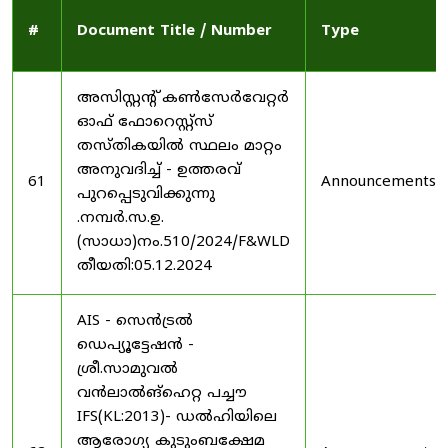
#
Document Title / Number
Type
അസിസ്റ്റന്റ് കൺസേർവേറ്റർ
ഓഫ് ഫോറെസ്റ്റ്സ്
തസ്തികയിൽ സ്ഥലം മാറ്റം
അനുവദിച്ച് - ഉത്തരവ്
61
Announcements
പുറപ്പെടുവിക്കുന്നു
.നമ്പർ.സ.ഉ.
(സാധാ)നം.510/2024/F&WLD
തീയതി:05.12.2024
AIS - സെൻട്രൽ
ഡെപ്യൂട്ടേഷൻ -
ശ്രീ.സാമുവൽ
വൻലാൽങ്‌ഹെറ്റ പച്ചൗ
IFS(KL:2013)- ഡൽഹിയിലെ
ആരോഗ്യ കുടുംബക്ഷേമ