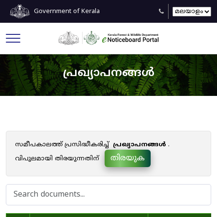
Government of Kerala
പ്രഖ്യാപനങ്ങൾ
സമീപകാലത്ത് പ്രസിദ്ധീകരിച്ച്
പ്രഖ്യാപനങ്ങൾ
.
തിരയുക
വിപുലമായി തിരയുന്നതിന്