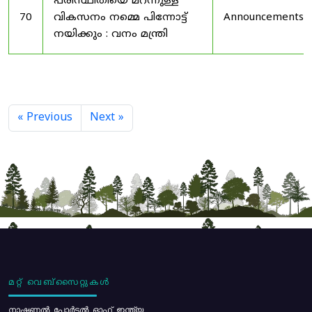
പരിസ്ഥിതിയെ മറന്നുള്ള
70
വികസനം നമ്മെ പിന്നോട്ട്
Announcements
നയിക്കും : വനം മന്ത്രി
« Previous
Next »
മറ്റ് വെബ്സൈറ്റുകൾ
നാഷണൽ പോർട്ടൽ ഓഫ് ഇന്ത്യ