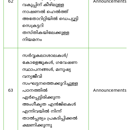
62
Announcements
വകുപ്പിന് കീഴിലുള്ള
നാഷണൽ ഹെൽത്ത്
അതോറിറ്റിയിൽ ഡെപ്യൂട്ടി
സെക്രട്ടറി
തസ്തികയിലേക്കുള്ള
നിയമനം
സർവ്വകലാശാലകൾ/
കോളേജുകൾ, ഗവേഷണ
സ്ഥാപനങ്ങൾ, മനുഷ്യ
വന്യജീവി
സംഘട്ടനത്തെക്കുറിച്ചുള്ള
63
പഠനത്തിൽ
Announcements
ഏർപ്പെട്ടിരിക്കുന്ന
അംഗീകൃത എൻജിഒകൾ
എന്നിവയിൽ നിന്ന്
താൽപ്പര്യം പ്രകടിപ്പിക്കൽ
ക്ഷണിക്കുന്നു