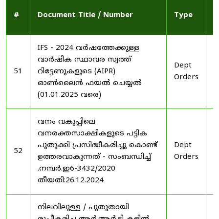
P
#
Document Title / Number
Type
D
IFS - 2024 വർഷത്തേക്കുള്ള
വാർഷിക സ്ഥാവര സ്വത്ത്
Dept
2
51
റിട്ടേണുകളുടെ (AIPR)
Orders
2
ഓൺലൈൻ ഫയൽ ചെയ്യൽ
(01.01.2025 വരെ)
വനം വകുപ്പിലെ
വനരക്തസാക്ഷികളുടെ പട്ടിക
പുതുക്കി പ്രസിദ്ധീകരിച്ചു കൊണ്ട്
Dept
2
52
ഉത്തരവാകുന്നത് - സംബന്ധിച്ച്
Orders
2
.നമ്പർ.ഇ6-3432/2020
തീയതി:26.12.2024
നിലവിലുള്ള / പുതുതായി