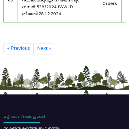
60
സ്ഥലംമാറ്റവും നിയമനവും.
Orders
2
നമ്പർ 538/2024 F&WLD
തീയതി:28.12.2024
« Previous
Next »
മറ്റ് വെബ്സൈറ്റുകൾ
നാഷണൽ പോർട്ടൽ ഓഫ് ഇന്ത്യ