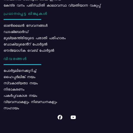
കേന്ദ്ര വനം പരിസ്ഥിതി കാലാവസ്ഥ വ്യതിയാന വകുപ്പ്
പ്രധാനപ്പെട്ട ലിങ്കുകൾ
ഓൺലൈൻ സേവനങ്ങൾ
ഡാഷ്ബോർഡ്
മുഖ്യമന്ത്രിയുടെ പരാതി പരിഹാരം
ഡോക്യുമെൻ്റ് പോർട്ടൽ
ഔദ്യോഗിക വെബ് പോർട്ടൽ
വിവരങ്ങൾ
പോര്‍ട്ടലിനെക്കുറിച്ച്
ഹൈപ്പർലിങ്ക് നയം
സ്വകാര്യതാ നയം
നിരാകരണം
പകർപ്പവകാശ നയം
വ്യവസ്ഥകളും നിബന്ധനകളും
സഹായം