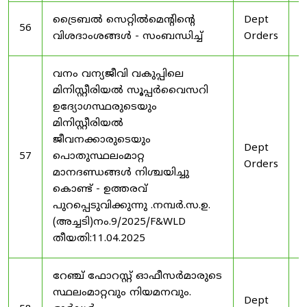
ട്രൈബൽ സെറ്റിൽമെൻ്റിൻ്റെ
Dept
1
56
വിശദാംശങ്ങൾ - സംബന്ധിച്ച്
Orders
2
വനം വന്യജീവി വകുപ്പിലെ
മിനിസ്റ്റീരിയൽ സൂപ്പർവൈസറി
ഉദ്യോഗസ്ഥരുടെയും
മിനിസ്റ്റീരിയൽ
ജീവനക്കാരുടെയും
Dept
1
57
പൊതുസ്ഥലംമാറ്റ
Orders
2
മാനദണ്ഡങ്ങൾ നിശ്ചയിച്ചു
കൊണ്ട് - ഉത്തരവ്
പുറപ്പെടുവിക്കുന്നു .നമ്പർ.സ.ഉ.
(അച്ചടി)നം.9/2025/F&WLD
തീയതി:11.04.2025
റേഞ്ച് ഫോറസ്റ്റ് ഓഫീസർമാരുടെ
സ്ഥലംമാറ്റവും നിയമനവും.
Dept
3