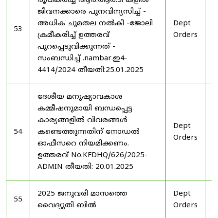
രൂപീകരിച്ച ആർ.ആർ.ടി കളിൽ
ജീവനക്കാരെ പുനവിന്യസിച്ച് -
അധിക ചുമതല നൽകി -ജോലി
Dept
2
53
ക്രമീകരിച്ച് ഉത്തരവ്
Orders
2
പുറപ്പെടുവിക്കുന്നത് -
സംബന്ധിച്ച് .nambar.ഇ4-
4414/2024 തീയതി:25.01.2025
ദേശീയ മനുഷ്യാവകാശ
കമ്മീഷനുമായി ബന്ധപ്പെട്ട
കാര്യങ്ങളിൽ വിവരങ്ങൾ
Dept
2
54
കണ്ടെത്തുന്നതിന് നോഡൽ
Orders
2
ഓഫീസറെ നിയമിക്കണം.
ഉത്തരവ് No.KFDHQ/626/2025-
ADMIN തീയതി: 20.01.2025
2025 ജനുവരി മാസത്തെ
Dept
1
55
വൈദ്യുതി ബിൽ
Orders
2