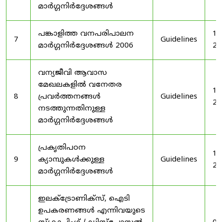
മാർഗ്ഗനിർദ്ദേശങ്ങൾ
പങ്കാളിത്ത വനപരിപാലന
19
7
Guidelines
മാർഗ്ഗനിർദ്ദേശങ്ങൾ 2006
20
വന്യജീവി ആവാസ
മേഖലകളിൽ വനേതര
19
8
പ്രവർത്തനങ്ങൾ
Guidelines
20
നടത്തുന്നതിനുള്ള
മാർഗ്ഗനിർദ്ദേശങ്ങൾ
പ്രകൃതിപഠന
19
9
ക്യാമ്പുകൾക്കുള്ള
Guidelines
20
മാർഗ്ഗനിർദ്ദേശങ്ങൾ
ഇലക്‌ട്രോണിക്‌സ്, ഐടി
ഉപകരണങ്ങൾ എന്നിവയുടെ