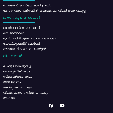
നാഷണൽ പോർട്ടൽ ഓഫ് ഇന്ത്യ
കേന്ദ്ര വനം പരിസ്ഥിതി കാലാവസ്ഥ വ്യതിയാന വകുപ്പ്
പ്രധാനപ്പെട്ട ലിങ്കുകൾ
ഓൺലൈൻ സേവനങ്ങൾ
ഡാഷ്ബോർഡ്
മുഖ്യമന്ത്രിയുടെ പരാതി പരിഹാരം
ഡോക്യുമെൻ്റ് പോർട്ടൽ
ഔദ്യോഗിക വെബ് പോർട്ടൽ
വിവരങ്ങൾ
പോര്‍ട്ടലിനെക്കുറിച്ച്
ഹൈപ്പർലിങ്ക് നയം
സ്വകാര്യതാ നയം
നിരാകരണം
പകർപ്പവകാശ നയം
വ്യവസ്ഥകളും നിബന്ധനകളും
സഹായം