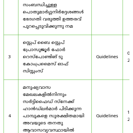
സംബന്ധിച്ചുള്ള
പൊതുമാർഗ്ഗനിർദ്ദേശങ്ങൾ
ഭേദഗതി വരുത്തി ഉത്തരവ്
പുറപ്പെടുവിക്കുന്നു നമ
സ്റ്റെപ് ബൈ സ്റ്റെപ്
പ്രോസുജൂർ ഫോർ
03
3
റെസ്‌പോണ്ടിങ് ടു
Guidelines
20
കോംപ്രമൈസ് ഓഫ്
സിസ്റ്റംസ്
മനുഷ്യവാസ
മേഖലകളിൽനിന്നും
സർട്ടിഫൈഡ് സ്നേക്ക്
ഹാൻഡ്‌ലർമാർ പിടിക്കുന്ന
19
4
പാമ്പുകളെ സുരക്ഷിതമായി
Guidelines
20
അവയുടെ തനതു
ആവാസവ്യവസ്ഥായിൽ