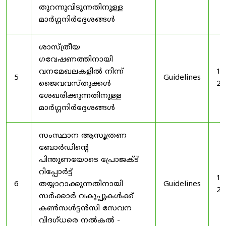
തുറന്നുവിടുന്നതിനുള്ള
മാർഗ്ഗനിർദ്ദേശങ്ങൾ
ശാസ്ത്രീയ
ഗവേഷണത്തിനായി
വനമേഖലകളിൽ നിന്ന്
19
5
Guidelines
ജൈവവസ്തുക്കൾ
20
ശേഖരിക്കുന്നതിനുള്ള
മാർഗ്ഗനിർദ്ദേശങ്ങൾ
സംസ്ഥാന ആസൂത്രണ
ബോർഡിൻ്റെ
പിന്തുണയോടെ പ്രോജക്ട്
റിപ്പോർട്ട്
19
6
തയ്യാറാക്കുന്നതിനായി
Guidelines
20
സർക്കാർ വകുപ്പുകൾക്ക്
കൺസൾട്ടൻസി സേവന
വിദഗ്ധരെ നൽകൽ -