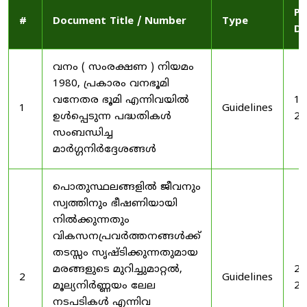
Pu
#
Document Title / Number
Type
Da
വനം ( സംരക്ഷണ ) നിയമം
1980, പ്രകാരം വനഭൂമി
വനേതര ഭൂമി എന്നിവയിൽ
19
1
Guidelines
ഉൾപ്പെടുന്ന പദ്ധതികൾ
20
സംബന്ധിച്ച
മാർഗ്ഗനിർദ്ദേശങ്ങൾ
പൊതുസ്ഥലങ്ങളിൽ ജീവനും
സ്വത്തിനും ഭീഷണിയായി
നിൽക്കുന്നതും
വികസനപ്രവർത്തനങ്ങൾക്ക്
തടസ്സം സൃഷ്ടിക്കുന്നതുമായ
മരങ്ങളുടെ മുറിച്ചുമാറ്റൽ,
20
2
Guidelines
മൂല്യനിർണ്ണയം ലേല
20
നടപടികൾ എന്നിവ