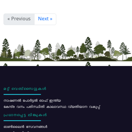
« Previous
Next »
മറ്റ് വെബ്സൈറ്റുകൾ
നാഷണൽ പോർട്ടൽ ഓഫ് ഇന്ത്യ
കേന്ദ്ര വനം പരിസ്ഥിതി കാലാവസ്ഥ വ്യതിയാന വകുപ്പ്
പ്രധാനപ്പെട്ട ലിങ്കുകൾ
ഓൺലൈൻ സേവനങ്ങൾ