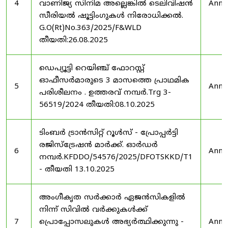
4
വാണിജ്യ സിനിമ അല്ലെങ്കിൽ ടെലിവിഷൻ
Anno
സീരിയൽ ഷൂട്ടിംഗുകൾ നിരോധിക്കൽ.
G.O(Rt)No.363/2025/F&WLD
തീയതി:26.08.2025
ഡെപ്യൂട്ടി റെയിഞ്ച് ഫോറസ്റ്റ്
ഓഫീസർമാരുടെ 3 മാസത്തെ പ്രാഥമിക
5
Anno
പരിശീലനം . ഉത്തരവ് നമ്പർ.Trg 3-
56519/2024 തീയതി:08.10.2025
ടിംബർ ട്രാൻസിറ്റ് റൂൾസ് - പ്രോപ്പർട്ടി
രജിസ്ട്രേഷൻ മാർക്ക്. ഓർഡർ
6
Anno
നമ്പർ.KFDDO/54576/2025/DFOTSKKD/T1
- തീയതി 13.10.2025
അംഗീകൃത സർക്കാർ ഏജൻസികളിൽ
നിന്ന് സിവിൽ വർക്കുകൾക്ക്
7
പ്രൊപ്പോസലുകൾ അഭ്യർത്ഥിക്കുന്നു -
Anno