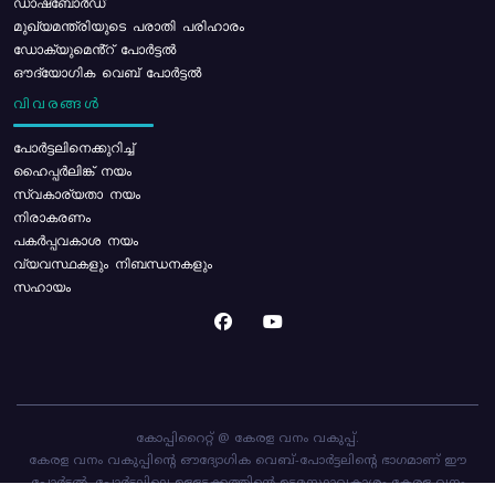
ഡാഷ്ബോർഡ്
മുഖ്യമന്ത്രിയുടെ പരാതി പരിഹാരം
ഡോക്യുമെൻ്റ് പോർട്ടൽ
ഔദ്യോഗിക വെബ് പോർട്ടൽ
വിവരങ്ങൾ
പോര്‍ട്ടലിനെക്കുറിച്ച്
ഹൈപ്പർലിങ്ക് നയം
സ്വകാര്യതാ നയം
നിരാകരണം
പകർപ്പവകാശ നയം
വ്യവസ്ഥകളും നിബന്ധനകളും
സഹായം
കോപ്പിറൈറ്റ് @ കേരള വനം വകുപ്പ്.
കേരള വനം വകുപ്പിന്റെ ഔദ്യോഗിക വെബ്-പോർട്ടലിന്റെ ഭാഗമാണ് ഈ
പോർട്ടൽ. പോർട്ടലിലെ ഉള്ളടക്കത്തിന്റെ ഉടമസ്ഥാവകാശം കേരള വനം