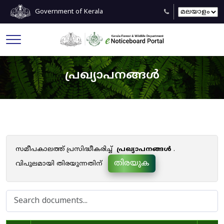
Government of Kerala
പ്രഖ്യാപനങ്ങൾ
സമീപകാലത്ത് പ്രസിദ്ധീകരിച്ച്
പ്രഖ്യാപനങ്ങൾ
.
തിരയുക
വിപുലമായി തിരയുന്നതിന്