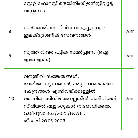
സ്റ്റേറ്റ് ഫോറസ്റ്റ് ട്രെയിനിംഗ് ഇൻസ്റ്റിറ്റ്യൂട്ട്,
വാളയാർ
സർക്കാരിന്റെ വിവിധ വകുപ്പുകളുടെ
8
Anno
ഇലക്ട്രോണിക് സേവനങ്ങൾ
സ്വത്ത് വിവര പട്ടിക സമർപ്പണം (ഐ
9
Anno
എഫ് എസ)
വന്യജീവി സങ്കേതങ്ങൾ,
ദേശീയോദ്യാനങ്ങൾ, കടുവ സംരക്ഷണ
കേന്ദ്രങ്ങൾ എന്നിവയ്ക്കുള്ളിൽ
10
വാണിജ്യ സിനിമ അല്ലെങ്കിൽ ടെലിവിഷൻ
Anno
സീരിയൽ ഷൂട്ടിംഗുകൾ നിരോധിക്കൽ.
G.O(Rt)No.363/2025/F&WLD
തീയതി:26.08.2025