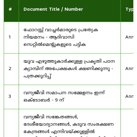
#
Document Title / Number
Type
ഫോറസ്റ്റ് വാച്ചർമാരുടെ പ്രത്യേക
1
നിയമനം - ആദിവാസി
Anno
സെറ്റിൽമെന്റുകളുടെ പട്ടിക
യുവ എഴുത്തുകാർക്കുള്ള പ്രകൃതി പഠന
2
ക്യാമ്പിന് അപേക്ഷകൾ ക്ഷണിക്കുന്നു -
Anno
പത്രക്കുറിപ്പ്
വന്യജീവി സമാപന സമ്മേളനം ഇന്ന്
3
Anno
ഒക്ടോബർ - 9 ന്
വന്യജീവി സങ്കേതങ്ങൾ,
ദേശീയോദ്യാനങ്ങൾ, കടുവ സംരക്ഷണ
കേന്ദ്രങ്ങൾ എന്നിവയ്ക്കുള്ളിൽ