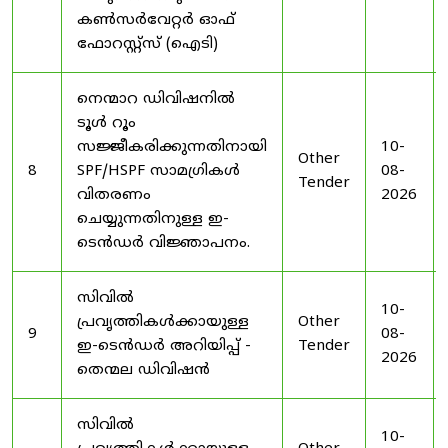
കൺസർവേറ്റർ ഓഫ്
ഫോറസ്റ്റ്സ് (ഐടി)
നെന്മാറ ഡിവിഷനിൽ
ടൂൾ റൂം
സജ്ജീകരിക്കുന്നതിനായി
10-
Other
8
SPF/HSPF സാമഗ്രികൾ
08-
Tender
വിതരണം
2026
ചെയ്യുന്നതിനുള്ള ഇ-
ടെൻഡർ വിജ്ഞാപനം.
സിവിൽ
10-
പ്രവൃത്തികൾക്കായുള്ള
Other
9
08-
ഇ-ടെൻഡർ അറിയിപ്പ് -
Tender
2026
തെന്മല ഡിവിഷൻ
സിവിൽ
10-