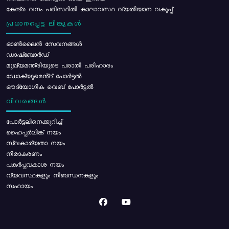
കേന്ദ്ര വനം പരിസ്ഥിതി കാലാവസ്ഥ വ്യതിയാന വകുപ്പ്
പ്രധാനപ്പെട്ട ലിങ്കുകൾ
ഓൺലൈൻ സേവനങ്ങൾ
ഡാഷ്ബോർഡ്
മുഖ്യമന്ത്രിയുടെ പരാതി പരിഹാരം
ഡോക്യുമെൻ്റ് പോർട്ടൽ
ഔദ്യോഗിക വെബ് പോർട്ടൽ
വിവരങ്ങൾ
പോര്‍ട്ടലിനെക്കുറിച്ച്
ഹൈപ്പർലിങ്ക് നയം
സ്വകാര്യതാ നയം
നിരാകരണം
പകർപ്പവകാശ നയം
വ്യവസ്ഥകളും നിബന്ധനകളും
സഹായം