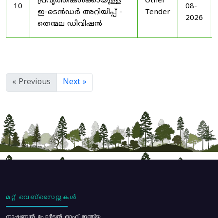
പ്രവൃത്തികൾക്കായുള്ള
Other
10
08-
ഇ-ടെൻഡർ അറിയിപ്പ് -
Tender
2026
തെന്മല ഡിവിഷൻ
« Previous
Next »
മറ്റ് വെബ്സൈറ്റുകൾ
നാഷണൽ പോർട്ടൽ ഓഫ് ഇന്ത്യ