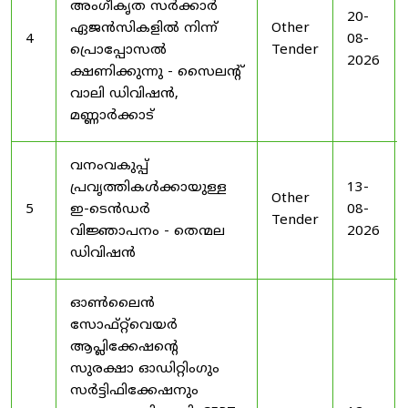
അംഗീകൃത സർക്കാർ
20-
ഏജൻസികളിൽ നിന്ന്
Other
4
08-
പ്രൊപ്പോസൽ
Tender
2026
ക്ഷണിക്കുന്നു - സൈലന്റ്
വാലി ഡിവിഷൻ,
മണ്ണാർക്കാട്
വനംവകുപ്പ്
പ്രവൃത്തികൾക്കായുള്ള
13-
Other
5
ഇ-ടെൻഡർ
08-
Tender
വിജ്ഞാപനം - തെന്മല
2026
ഡിവിഷൻ
ഓൺലൈൻ
സോഫ്റ്റ്‌വെയർ
ആപ്ലിക്കേഷന്റെ
സുരക്ഷാ ഓഡിറ്റിംഗും
സർട്ടിഫിക്കേഷനും