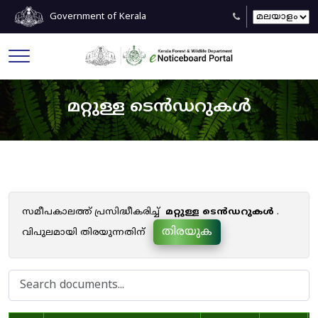
Government of Kerala
മറ്റുള്ള ടെൻഡറുകൾ
സമീപകാലത്ത് പ്രസിദ്ധീകരിച്ച്
മറ്റുള്ള ടെൻഡറുകൾ
.
തിരയുക
വിപുലമായി തിരയുന്നതിന്