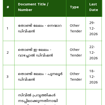
Document Title /
Last
#
Type
Number
Date
29-
തോണ്ടി ലേലം - നെന്മാറ
Other
1
12-
ഡിവിഷൻ
Tender
2026
22-
തൊണ്ടി ഇ-ലേലം -
Other
2
12-
വാഴച്ചാൽ ഡിവിഷൻ
Tender
2026
18-
തൊണ്ടി ലേലം - പുനലൂർ
Other
3
12-
ഡിവിഷൻ
Tender
2026
സിവിൽ പ്രവൃത്തികൾ
നടപ്പിലാക്കുന്നതിനായി