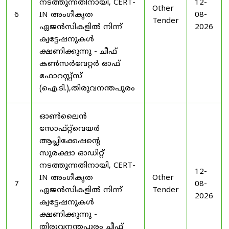
നടത്തുന്നതിനായി, CERT-
12-
Other
6
IN അംഗീകൃത
08-
Tender
ഏജൻസികളിൽ നിന്ന്
2026
ക്വട്ടേഷനുകൾ
ക്ഷണിക്കുന്നു - ചീഫ്
കൺസർവേറ്റർ ഓഫ്
ഫോറസ്റ്റ്സ്
(ഐ.ടി.),തിരുവനന്തപുരം
ഓൺലൈൻ
സോഫ്റ്റ്‌വെയർ
ആപ്ലിക്കേഷന്റെ
സുരക്ഷാ ഓഡിറ്റ്
നടത്തുന്നതിനായി, CERT-
12-
IN അംഗീകൃത
Other
7
08-
ഏജൻസികളിൽ നിന്ന്
Tender
2026
ക്വട്ടേഷനുകൾ
ക്ഷണിക്കുന്നു -
തിരുവനന്തപുരം ചീഫ്