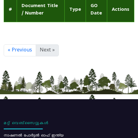
Document Title
GO
#
Type
Actions
/ Number
Date
« Previous
Next »
മറ്റ് വെബ്സൈറ്റുകൾ
നാഷണൽ പോർട്ടൽ ഓഫ് ഇന്ത്യ