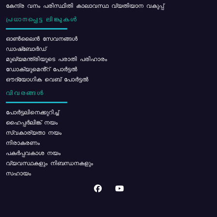
കേന്ദ്ര വനം പരിസ്ഥിതി കാലാവസ്ഥ വ്യതിയാന വകുപ്പ്
പ്രധാനപ്പെട്ട ലിങ്കുകൾ
ഓൺലൈൻ സേവനങ്ങൾ
ഡാഷ്ബോർഡ്
മുഖ്യമന്ത്രിയുടെ പരാതി പരിഹാരം
ഡോക്യുമെൻ്റ് പോർട്ടൽ
ഔദ്യോഗിക വെബ് പോർട്ടൽ
വിവരങ്ങൾ
പോര്‍ട്ടലിനെക്കുറിച്ച്
ഹൈപ്പർലിങ്ക് നയം
സ്വകാര്യതാ നയം
നിരാകരണം
പകർപ്പവകാശ നയം
വ്യവസ്ഥകളും നിബന്ധനകളും
സഹായം