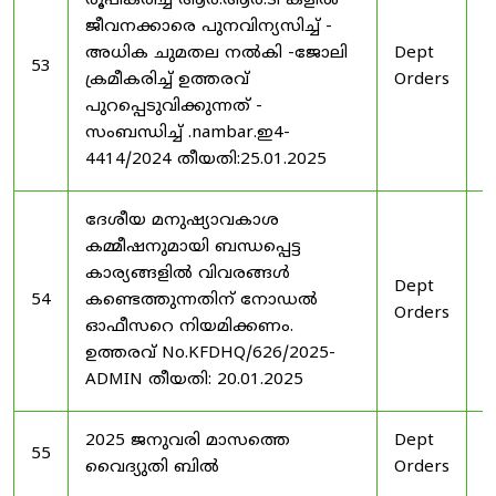
രൂപീകരിച്ച ആർ.ആർ.ടി കളിൽ
ജീവനക്കാരെ പുനവിന്യസിച്ച് -
അധിക ചുമതല നൽകി -ജോലി
Dept
2
53
ക്രമീകരിച്ച് ഉത്തരവ്
Orders
2
പുറപ്പെടുവിക്കുന്നത് -
സംബന്ധിച്ച് .nambar.ഇ4-
4414/2024 തീയതി:25.01.2025
ദേശീയ മനുഷ്യാവകാശ
കമ്മീഷനുമായി ബന്ധപ്പെട്ട
കാര്യങ്ങളിൽ വിവരങ്ങൾ
Dept
2
54
കണ്ടെത്തുന്നതിന് നോഡൽ
Orders
2
ഓഫീസറെ നിയമിക്കണം.
ഉത്തരവ് No.KFDHQ/626/2025-
ADMIN തീയതി: 20.01.2025
2025 ജനുവരി മാസത്തെ
Dept
1
55
വൈദ്യുതി ബിൽ
Orders
2