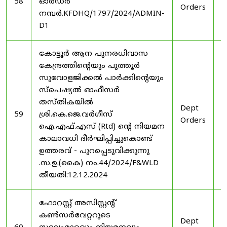
58
ഓർഡർ
Orders
2
നമ്പർ.KFDHQ/1797/2024/ADMIN-
D1
കോട്ടൂർ ആന പുനരധിവാസ
കേന്ദ്രത്തിന്റെയും പുത്തൂർ
സുവോളജിക്കൽ പാർക്കിന്റെയും
സ്പെഷ്യൽ ഓഫീസർ
തസ്തികയിൽ
Dept
3
59
ശ്രി.കെ.ജെ.വർഗീസ്
Orders
2
ഐ.എഫ്.എസ് (Rtd) ന്റെ നിയമന
കാലാവധി ദീർഘിപ്പിച്ചുകൊണ്ട്
ഉത്തരവ് - പുറപ്പെടുവിക്കുന്നു
.സ.ഉ.(കൈ) നം.44/2024/F&WLD
തീയതി:12.12.2024
ഫോറസ്റ്റ് അസിസ്റ്റൻ്റ്
കൺസർവേറ്ററുടെ
Dept
3