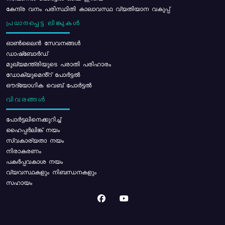
കേന്ദ്ര വനം പരിസ്ഥിതി കാലാവസ്ഥ വ്യതിയാന വകുപ്പ്
പ്രധാനപ്പെട്ട ലിങ്കുകൾ
ഓൺലൈൻ സേവനങ്ങൾ
ഡാഷ്ബോർഡ്
മുഖ്യമന്ത്രിയുടെ പരാതി പരിഹാരം
ഡോക്യുമെൻ്റ് പോർട്ടൽ
ഔദ്യോഗിക വെബ് പോർട്ടൽ
വിവരങ്ങൾ
പോര്‍ട്ടലിനെക്കുറിച്ച്
ഹൈപ്പർലിങ്ക് നയം
സ്വകാര്യതാ നയം
നിരാകരണം
പകർപ്പവകാശ നയം
വ്യവസ്ഥകളും നിബന്ധനകളും
സഹായം