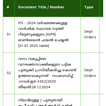
P
#
Document Title / Number
Type
D
IFS - 2024 വർഷത്തേക്കുള്ള
വാർഷിക സ്ഥാവര സ്വത്ത്
Dept
2
51
റിട്ടേണുകളുടെ (AIPR)
Orders
2
ഓൺലൈൻ ഫയൽ ചെയ്യൽ
(01.01.2025 വരെ)
വനം വകുപ്പിലെ
വനരക്തസാക്ഷികളുടെ പട്ടിക
പുതുക്കി പ്രസിദ്ധീകരിച്ചു കൊണ്ട്
Dept
2
52
ഉത്തരവാകുന്നത് - സംബന്ധിച്ച്
Orders
2
.നമ്പർ.ഇ6-3432/2020
തീയതി:26.12.2024
നിലവിലുള്ള / പുതുതായി