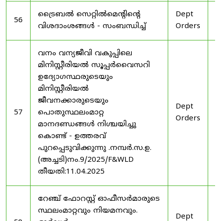
ട്രൈബൽ സെറ്റിൽമെൻ്റിൻ്റെ
Dept
1
56
വിശദാംശങ്ങൾ - സംബന്ധിച്ച്
Orders
2
വനം വന്യജീവി വകുപ്പിലെ
മിനിസ്റ്റീരിയൽ സൂപ്പർവൈസറി
ഉദ്യോഗസ്ഥരുടെയും
മിനിസ്റ്റീരിയൽ
ജീവനക്കാരുടെയും
Dept
1
57
പൊതുസ്ഥലംമാറ്റ
Orders
2
മാനദണ്ഡങ്ങൾ നിശ്ചയിച്ചു
കൊണ്ട് - ഉത്തരവ്
പുറപ്പെടുവിക്കുന്നു .നമ്പർ.സ.ഉ.
(അച്ചടി)നം.9/2025/F&WLD
തീയതി:11.04.2025
റേഞ്ച് ഫോറസ്റ്റ് ഓഫീസർമാരുടെ
സ്ഥലംമാറ്റവും നിയമനവും.
Dept
3