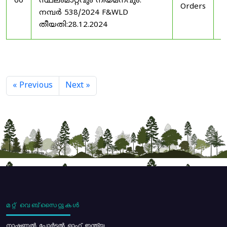
60
സ്ഥലംമാറ്റവും നിയമനവും.
Orders
2
നമ്പർ 538/2024 F&WLD
തീയതി:28.12.2024
« Previous
Next »
മറ്റ് വെബ്സൈറ്റുകൾ
നാഷണൽ പോർട്ടൽ ഓഫ് ഇന്ത്യ