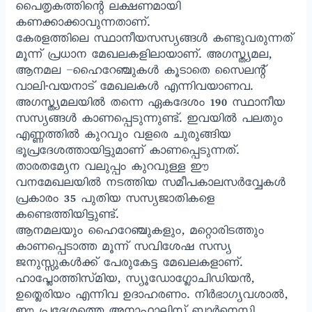
പൈതൃകത്തിന്റെ ലക്ഷണമായി
കണക്കാക്കാവുന്നതാണ്.
കേരളത്തിലെ സ്ഥാനീയസസ്യങ്ങൾ കണ്ടുവരുന്നത്
മൂന്ന് പ്രധാന മേഖലകളിലായാണ്. അഗസ്ത്യമല,
ആനമല –ഹൈറേഞ്ചുകൾ കൂടാതെ സൈലന്റ്
വാലി-വയനാട് മേഖലകൾ എന്നിവയാണവ.
അഗസ്ത്യമലയിൽ തന്നെ ഏകദേശം 190 സ്ഥാനീയ
സസ്യങ്ങൾ കാണപ്പെടുന്നുണ്ട്. ഇവയിൽ പലതും
എണ്ണത്തിൽ കുറവും വളരെ ചുരുങ്ങിയ
ഭൂപ്രദേശത്തായിട്ടുമാണ് കാണപ്പെടുന്നത്.
താരതമ്യേന വലുപ്പം കുറവുള്ള ഈ
വനമേഖലയിൽ നടത്തിയ സമീപകാലസർവ്വേകൾ
പ്രകാരം 35 പുതിയ സസ്യജാതികളെ
കണ്ടെത്തിയിട്ടുണ്ട്.
ആനമലയും ഹൈറേഞ്ചുകളും, മറ്റൊരിടത്തും
കാണപ്പെടാത്ത മൂന്ന് സവിശേഷ സസ്യ
ജനുസ്സുകൾക്ക് പേരുകേട്ട മേഖലകളാണ്.
ഹാപ്ലോത്തിസ്മിയ, സ്യൂഡോഗ്ലോചിഡിയൻ,
ഉത്ലെരിയം എന്നിവ ഉദാഹരണം. നിർഭാഗ്യവശാൽ,