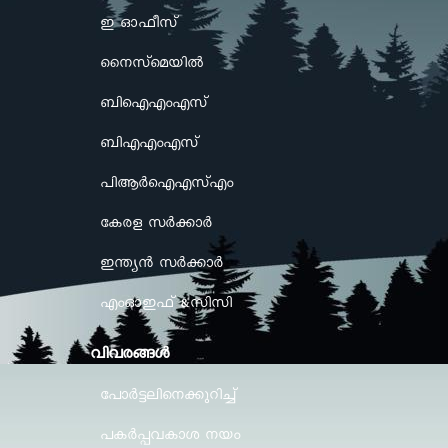
ഇ ഓഫീസ്
നൈസ്മെയിൽ
ബിഐഎംഎസ്
ബിഎഎംഎസ്
പിആർഐഎസ്എം
കേരള സർക്കാർ
ഇന്ത്യൻ സർക്കാർ
എംഓഇഫ് &സിസി
വിവരങ്ങള്‍
പോർട്ടലിനെക്കുറിച്ച്
പകർപ്പവകാശ നയം