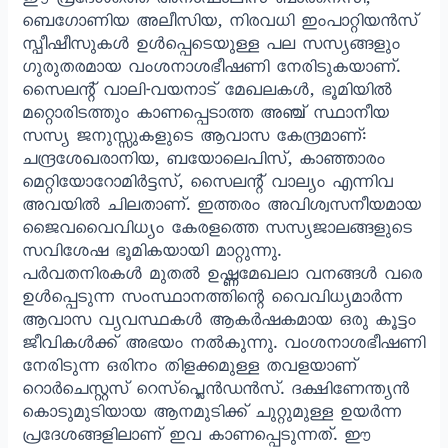
ഈ പ്രദേശത്തെ അനാഫാലിസ് ബാർനെസി,
ബെഗോണിയ അലീസിയ, നിരവധി ഇംപാറ്റിയൻസ്
സ്പീഷീസുകൾ ഉൾപ്പെടെയുള്ള പല സസ്യങ്ങളും
ഗുരുതരമായ വംശനാശഭീഷണി നേരിടുകയാണ്.
സൈലന്റ് വാലി-വയനാട് മേഖലകൾ, ഭൂമിയിൽ
മറ്റൊരിടത്തും കാണപ്പെടാത്ത അഞ്ച് സ്ഥാനീയ
സസ്യ ജനുസ്സുകളുടെ ആവാസ കേന്ദ്രമാണ്:
ചന്ദ്രശേഖരാനിയ, ബയോലെപിസ്, കാഞ്ഞാരം
മെറ്റിയോറോമിർട്ടസ്, സൈലന്റ് വാല്യം എന്നിവ
അവയിൽ ചിലതാണ്. ഇത്തരം അവിശ്വസനീയമായ
ജൈവവൈവിധ്യം കേരളത്തെ സസ്യജാലങ്ങളുടെ
സവിശേഷ ഭൂമികയായി മാറ്റുന്നു.
പർവതനിരകൾ മുതൽ ഉഷ്ണമേഖലാ വനങ്ങൾ വരെ
ഉൾപ്പെടുന്ന സംസ്ഥാനത്തിന്റെ വൈവിധ്യമാർന്ന
ആവാസ വ്യവസ്ഥകൾ ആകർഷകമായ ഒരു കൂട്ടം
ജീവികൾക്ക് അഭയം നൽകുന്നു. വംശനാശഭീഷണി
നേരിടുന്ന ഒരിനം തിളക്കമുള്ള തവളയാണ്
റൊർചെസ്റ്റസ് റെസ്‌പ്ലെൻഡൻസ്. ദക്ഷിണേന്ത്യൻ
കൊടുമുടിയായ ആനമുടിക്ക് ചുറ്റുമുള്ള ഉയർന്ന
പ്രദേശങ്ങളിലാണ് ഇവ കാണപ്പെടുന്നത്. ഈ