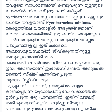
മറ്റ് ഭാഗങ്ങളിലും ഇവയെ കണ്ടെത്തിയിട്ടുണ്ട്. ഈ
തവളയെ സാധാരണമായി കണ്ടുവരുന്ന മുളയുടെ
ഇനത്തിൽ നിന്നാണ് ഈ പേര് ലഭിച്ചത്.
Nyctibatrachus ജനുസ്സിലെ അറിയപ്പെടുന്ന ഏറ്റവും
ചെറിയ തവളയാണ് Nyctibatrachus minimus.
കേരളത്തിലെ വയനാട്ടിൽ അടുത്തിടെയാണ്
ഇവയെ കണ്ടെത്തിയത്. ഈ ചെറിയ തവളയുടെ
കാൽവിരലുകളിലോ മറ്റു വിരലുകളിലോ സ്തര
വിന്യാസങ്ങളില്ല. ഇത് കരയിലെ
ആവാസവ്യവസ്ഥയിൽ ജീവിക്കുന്നതിനുള്ള
അനുകൂലനമായിരിക്കാം.
കേരളത്തിലെ പർവതങ്ങളിൽ കാണപ്പെടുന്ന ഒരു
ഇനം അരണയാണ് ഇംഗേഴ്‌സ് മബുയ അല്ലെങ്കിൽ
മൗണ്ടൻ സ്‌കിങ്ക് എന്നറിയപ്പെടുന്ന
യൂട്രോപിസ്ക്ലിവിക്കോള.
പ്ലെക്ട്രറസ് ഓറിയസ്, ഇന്ത്യയിൽ മാത്രം
കാണപ്പെടുന്ന യൂറോപെൽറ്റിഡേ വിഭാഗത്തിൽ
ഉൾപ്പെടുന്ന ഒരു പാമ്പാണിത്. ഇതിന് വയലറ്റ്
അരികുകളോട് കൂടിയ സ്വർണ്ണ നിറമുള്ള
പിൻഭാഗവും ഇരുണ്ട അടയാളങ്ങളോടുകൂടിയ