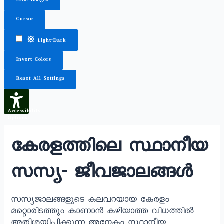
Hide Images
Cursor
Light-Dark
Invert Colors
Reset All Settings
Accessibility
Options
കേരളത്തിലെ സ്ഥാനീയ
സസ്യ- ജീവജാലങ്ങൾ
സസ്യജാലങ്ങളുടെ കലവറയായ കേരളം
മറ്റൊരിടത്തും കാണാൻ കഴിയാത്ത വിധത്തിൽ
അതിശയിപ്പിക്കുന്ന അനേകം സ്ഥാനീയ