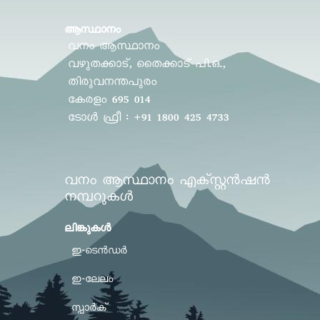
ആസ്ഥാനം
വനം ആസ്ഥാനം
വഴുതക്കാട്, തൈക്കാട് പി.ഒ.,
തിരുവനന്തപുരം
കേരളം 695 014
ടോൾ ഫ്രീ : +91 1800 425 4733
വനം ആസ്ഥാനം എക്സ്റ്റൻഷൻ
നമ്പറുകൾ
ലിങ്കുകള്‍
ഇ-ടെൻഡർ
ഇ-ലേലം
സ്പാർക്