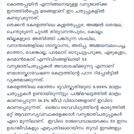
കൊത്തപ്പയിൻ എന്നിങ്ങനെയുള്ള വന്യജാതിക്ക
ഇനത്തിൽപ്പെട്ട മരങ്ങളാണ് ഈ ചതുപ്പുകളിൽ
കണ്ടുവരുന്നത്.
തെക്കൻ കേരളത്തിലെ കുളത്തുപ്പുഴ, അഞ്ചൽ തെന്മല,
ചെന്തുരുണി ചൂടൽ തിരുവനന്തപുരം, കൊല്ലം
ജില്ലകളുടെ അതിർത്തി പങ്കിടുന്ന ശംഖില,
വനാന്തരങ്ങളിലെ ശാസ്താംനട, അരിപ്പ, അമ്മയമ്പലംപച്ച,
മടത്തറ, വേങ്കൊല്ല, പാലോട് ഓടുചുട്ടപടുക്ക, ഏഴുകുളം,
കടമാൻകോട് എന്നിവിടങ്ങളിലായി 53
വന്യജാതിചതുപ്പുകൾ അവശേഷിക്കുന്നു എന്നാണ്
ഭൗമശാസ്ത്രഗവേഷണ കേന്ദ്രത്തിന്റെ പഠന റിപ്പോർട്ടിൽ
വ്യക്തമാക്കുന്നത്.
കേരളത്തിലെ മൊത്തം ഭൂവിസ്ത്യതിയുടെ 0.004% മാത്രം
ചതുപ്പുകൾ ഉണ്ടായിരുന്നിട്ടും പശ്ചിമഘട്ടത്തിൽ മാത്രം
കാണപ്പെടുന്ന 16.3% ജീവി വിഭാഗങ്ങളാണ് ഇവിടെ
കാണപ്പെടുന്നത്. ജൈവ വൈവിധ്യത്തിന്റെ കാര്യത്തിൽ
മറ്റ് ആവാസവ്യവസ്ഥകളേക്കാൾ വന്യജാതിചതുപ്പുകൾ
ഏറെ മുന്നിലാണ്. ഇവിടെ രാജവെമ്പാലയടക്കം 55 ഇനം
ഉരഗജീവികളും എഴുപതിലേറെയിനം തുമ്പി ഇനങ്ങളും