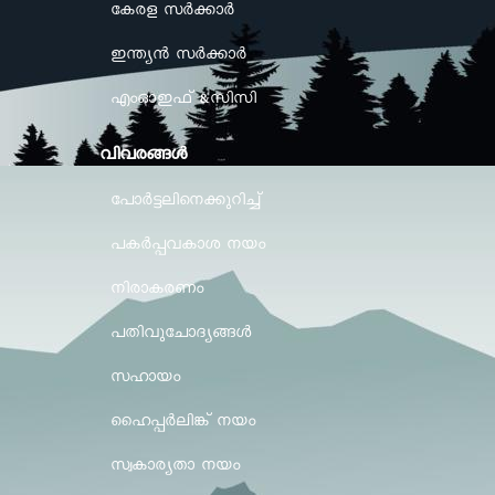
കേരള സർക്കാർ
ഇന്ത്യൻ സർക്കാർ
എംഓഇഫ് &സിസി
വിവരങ്ങള്‍
പോർട്ടലിനെക്കുറിച്ച്
പകർപ്പവകാശ നയം
നിരാകരണം
പതിവുചോദ്യങ്ങൾ
സഹായം
ഹൈപ്പർലിങ്ക് നയം
സ്വകാര്യതാ നയം