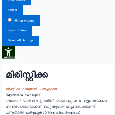
Hide Images
Cursor
Light-Dark
Invert Colors
Reset All Settings
Accessibility
Options
മിരിസ്റ്റിക്ക
മിരിസ്റ്റിക്ക (വന്യജാതി ചതുപ്പുകൾ)
(Myristica Swamps)
തെക്കൻ പശ്ചിമഘട്ടത്തിൽ കാണപ്പെടുന്ന വളരെയോറെ
സവിശേഷതയാർന്ന ഒരു ആവാസവ്യവസ്ഥയാണ്
വന്യജാതി ചതുപ്പുകൾ(Myristica Swamps)