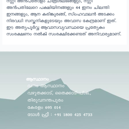
നൂറ്റി അൻപതോളം ചിത്രശലഭങ്ങളും, നൂറ്റി
അൻപതിലേറെ പക്ഷിയിനങ്ങളും 44 ഇനം ചിലന്തി
ഇനങ്ങളും, ആന കരിങ്കുരങ്ങ്, സിംഹവാലൻ അടക്കം
നിരവധി സസ്തനികളുടേയും അവാസ കേന്ദ്രമാണ് ഇത്.
ഈ അത്യപൂർവ്വ ആവാസവ്യവസ്ഥയെ പ്രത്യേകം
സംരക്ഷണം നൽകി സംരക്ഷിക്കേണ്ടത് അനിവാര്യമാണ്.
ആസ്ഥാനം
വനം ആസ്ഥാനം
വഴുതക്കാട്, തൈക്കാട് പി.ഒ.,
തിരുവനന്തപുരം
കേരളം 695 014
ടോൾ ഫ്രീ : +91 1800 425 4733