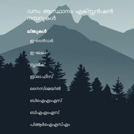
വനം ആസ്ഥാനം എക്സ്റ്റൻഷൻ
നമ്പറുകൾ
ലിങ്കുകള്‍
ഇ-ടെൻഡർ
ഇ-ലേലം
സ്പാർക്
ഇ ഓഫീസ്
നൈസ്മെയിൽ
ബിഐഎംഎസ്
ബിഎഎംഎസ്
പിആർഐഎസ്എം