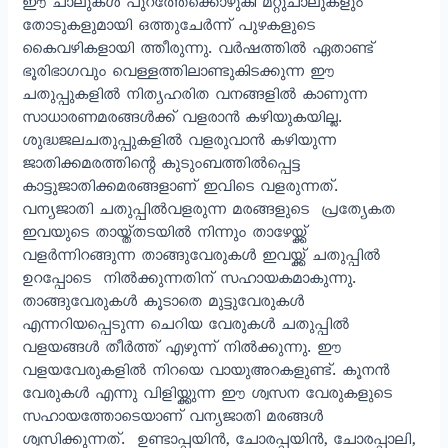
ഈ ചാലുകൾ പുറത്തേക്കൊഴുകി മറ്റുചാലുകളും
തോടുകളുമായി ഒത്തുചേർന്ന് പുഴകളുടെ
കൈവഴികളായി ത്തീരുന്നു. വർഷത്തിൽ ഏതാണ്ട്
ഭൂരിഭാഗവും വെള്ളത്തിലാണ്ടുകിടക്കുന്ന ഈ
ചതുപ്പുകളിൽ നിത്യഹരിത വനങ്ങളിൽ കാണുന്ന
സാധാരണമരങ്ങൾക്ക് വളരാൻ കഴിയുകയില്ല.
ശുദ്ധജലചതുപ്പുകളിൽ വളരുവാൻ കഴിയുന്ന
ജാതിക്കമരത്തിന്റെ കുടുംബത്തിൽപ്പെട്ട
കാട്ടുജാതിക്കമരങ്ങളാണ് ഇവിടെ വളരുന്നത്.
വന്യജാതി ചതുപ്പിൽവളരുന്ന മരങ്ങളുടെ പ്രത്യേകത
ഇവയുടെ തായ്ത്തടയിൽ നിന്നും താഴേയ്ക്ക്
വളർന്നിറങ്ങുന്ന താങ്ങുവേരുകൾ ഇവയ്ക്ക് ചതുപ്പിൽ
ഉറപ്പോടെ നിൽക്കുന്നതിന് സഹായകമാകുന്നു.
താങ്ങുവേരുകൾ കൂടാതെ മുട്ടുവേരുകൾ
എന്നറിയപ്പെടുന്ന ചെറിയ വേരുകൾ ചതുപ്പിൽ
വളയങ്ങൾ തീർത്ത് എഴുന്ന് നിൽക്കുന്നു. ഈ
വളയവേരുകളിൽ നിറയെ വായുഅറകളുണ്ട്. കൂനൻ
വേരുകൾ എന്നു വിളിയ്ക്കുന്ന ഈ ശ്വസന വേരുകളുടെ
സഹായത്തോടെയാണ് വന്യജാതി മരങ്ങൾ
ശ്വസിക്കുന്നത്. ഉണ്ടാപ്പയിൻ, ചോരപ്പയിൻ, ചോരപ്പാലി,