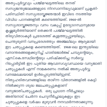
അത്യപൂർവ്വവും പശ്ചിമഘട്ടത്തിലെ തനത്
സസ്യജന്തുജാലങ്ങളുടെ നിറസാന്നിദ്ധ്യവുമാണ് പ്രകൃതി-
പരിസ്ഥിതി സസ്യശാസ്ത്രജ്ഞന്മാർ ഇവിടെ നടത്തിയ
വിവിധ പഠനങ്ങളിൽ കണ്ടെത്തിയത്. 1960-ൽ
സസ്യശാസ്ത്രജ്ഞനും വനം വകുപ്പ് ഉദ്യോഗസ്ഥനുമായ
കൃഷ്ണമൂർത്തിയാണ് തെക്കൻ പശ്ചിമഘട്ടത്തിൽ
തിരുവിതാംകൂർ പ്രദേശത്ത് കുളത്തുപ്പൂഴയിലും,
ചെന്തുരുണി വനപ്രദേശത്തും അഞ്ചലിലും ആദ്യമായി
ഈ ചതുപ്പുകളെ കണ്ടെത്തിയത്. 1968-ലെ ഇന്ത്യയിലെ
വനാന്തരങ്ങളേക്കുറിച്ച് ഹാരിജോർജ്ജ് ചമ്പ്യന്റെയും,
എസ്.കെ.സേഥിന്റെയും പരിഷ്ക്കരിച്ച സർവ്വെ
റിപ്പോർട്ടിൽ ഈ പുതിയ ആവാസവ്യവസ്ഥയെ വന്യജാതി
ചതുപ്പുകൾ എന്ന് നാമകരണം നൽകി അത്യപൂർവ്വ
വനമേഖലയായി ഉൾപ്പെടുത്തിയിട്ടുണ്ട്.
നിത്യഹരിതവനങ്ങളിലെ താഴ്ന്ന വിതാനങ്ങളിൽ കെട്ടി
നിൽക്കുന്ന ശുദ്ധ ജലചതുപ്പുകളാണ്
വന്യജാതിചതുപ്പുകൾ. ഒരു പ്രധാന നീർച്ചാലും
അതിനോട് ചേർന്ന ചെറുനീർച്ചാലുകളും ഈ
ചുതുപ്പുകളെ വർഷം മുഴുവൻ നനവാർന്നതാക്കുന്നു.