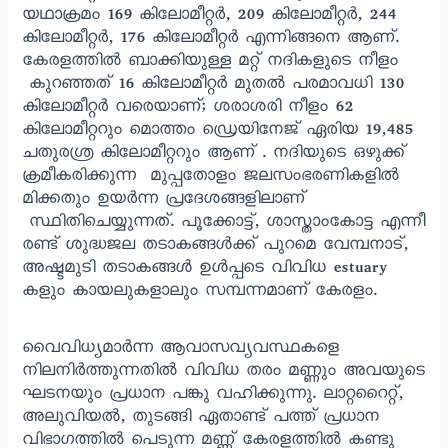
യഥാക്രമം 169 കിലോമീറ്റർ, 209 കിലോമീറ്റർ, 244
കിലോമീറ്റർ, 176 കിലോമീറ്റർ എന്നിങ്ങനെ ആണ്.
കേരളത്തില്‍ ബാക്കിയുള്ള മറ്റ് നദികളുടെ നീളം
കുറഞ്ഞത്‌ 16 കിലോമീറ്റർ മുതൽ പരമാവധി 130
കിലോമീറ്റർ വരെയാണ്; ശരാശരി നീളം 62
കിലോമീറ്ററും മൊത്തം ഡ്രെയിനേജ് ഏരിയ 19,485
ചതുരശ്ര കിലോമീറ്ററും ആണ് . നദിയുടെ ഒഴുക്ക്
ക്രമീകരിക്കുന്ന മുപ്പതോളം ജലസംഭരണികളില്‍
മിക്കതും ഉയർന്ന പ്രദേശങ്ങളിലാണ്
സ്ഥിതിചെയ്യുന്നത്. പൂക്കോട്ട്, ശാസ്താംകോട്ട എന്നീ
രണ്ട് ശുദ്ധജല തടാകങ്ങള്‍ക്ക് പുറമെ വേമ്പനാട്,
അഷ്ടമുടി തടാകങ്ങൾ ഉള്‍പ്പടെ വിവിധ estuary
കളും കായലുകളാലും സമ്പന്നമാണ് കേരളം.
വൈവിധ്യമാർന്ന ആവാസവ്യവസ്ഥകളെ
നിലനിര്‍ത്തുന്നതില്‍ വിവിധ തരം മണ്ണും അവയുടെ
ഘടനയും പ്രധാന പങ്കു വഹിക്കുന്നു. ലാറ്ററൈറ്റ്,
അലുവിയൽ, തുടങ്ങി ഏതാണ്ട് പത്ത് പ്രധാന
വിഭാഗത്തില്‍ പെടുന്ന മണ്ണ് കേരളത്തില്‍ കണ്ടു