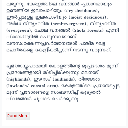
വരുന്നു. കേരളത്തിലെ വനങ്ങള്‍ പ്രധാനമായും
ഉണങ്ങിയ ഇലപൊഴിയും (dry deciduous),
ഈർപ്പമുള്ള ഇലപൊഴിയും (moist deciduous),
അർദ്ധ നിത്യഹരിത (semi-evergreen), നിത്യഹരിത
(evergreen), ചോല വനങ്ങള്‍ (Shola forests) എന്നീ
വിഭാഗങ്ങളില്‍ പെടുന്നവയാണ്.
വനസംരക്ഷണപ്രവര്‍ത്തനങ്ങള്‍ പശ്ചിമ ഘട്ട
മലനിരകളെ കേന്ദ്രീകരിച്ചാണ് നടന്നു വരുന്നത്.
ഭൂമിശാസ്ത്രപരമായി കേരളത്തിന്റെ ഭൂപ്രദേശം മൂന്ന്
പ്രദേശങ്ങളായി തിരിച്ചിരിക്കുന്നു: മലനാട്
(highlands), ഇടനാട്‌ (midlands), തീരദേശം
(lowlands/ coastal area). കേരളത്തിലെ പ്രധാനപ്പെട്ട
മൂന്ന് പ്രദേശങ്ങളെ സംബന്ധിച്ച് കൂടുതല്‍
വിവരങ്ങള്‍ ചുവടെ ചേര്‍ക്കുന്നു
Read More