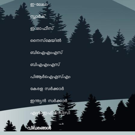
ഇ-ലേലം
സ്പാർക്
ഇ ഓഫീസ്
നൈസ്മെയിൽ
ബിഐഎംഎസ്
ബിഎഎംഎസ്
പിആർഐഎസ്എം
കേരള സർക്കാർ
ഇന്ത്യൻ സർക്കാർ
എംഓഇഫ് &സിസി
വിവരങ്ങള്‍