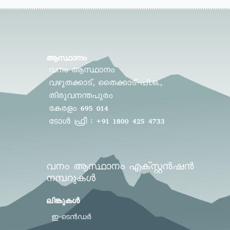
ആസ്ഥാനം
വനം ആസ്ഥാനം
വഴുതക്കാട്, തൈക്കാട് പി.ഒ.,
തിരുവനന്തപുരം
കേരളം 695 014
ടോൾ ഫ്രീ : +91 1800 425 4733
വനം ആസ്ഥാനം എക്സ്റ്റൻഷൻ
നമ്പറുകൾ
ലിങ്കുകള്‍
ഇ-ടെൻഡർ