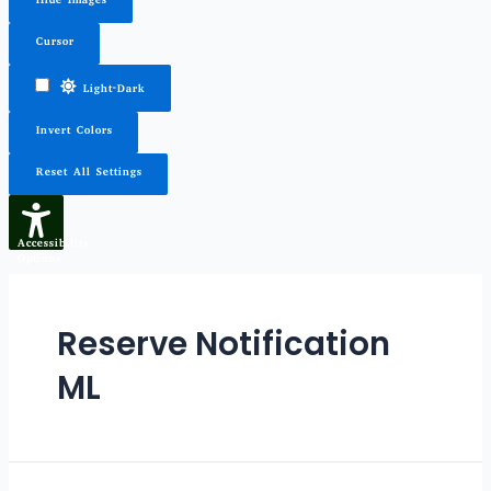
Hide Images
Cursor
Light-Dark
Invert Colors
Reset All Settings
Accessibility
Options
Reserve Notification
ML