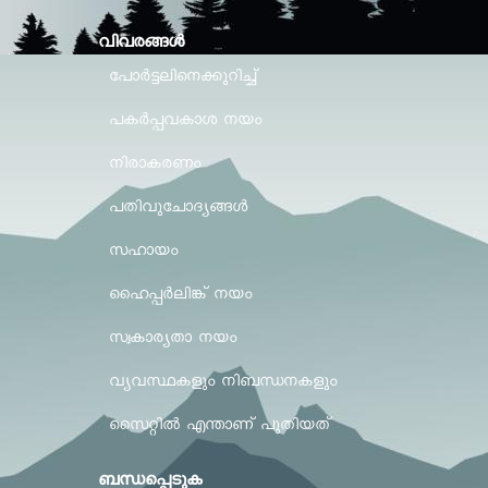
വിവരങ്ങള്‍
പോർട്ടലിനെക്കുറിച്ച്
പകർപ്പവകാശ നയം
നിരാകരണം
പതിവുചോദ്യങ്ങൾ
സഹായം
ഹൈപ്പർലിങ്ക് നയം
സ്വകാര്യതാ നയം
വ്യവസ്ഥകളും നിബന്ധനകളും
സൈറ്റിൽ എന്താണ് പുതിയത്
ബന്ധപ്പെടുക