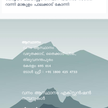
റാന്നി മാങ്കുളം പാലക്കാട് കോന്നി
ആസ്ഥാനം
വനം ആസ്ഥാനം
വഴുതക്കാട്, തൈക്കാട് പി.ഒ.,
തിരുവനന്തപുരം
കേരളം 695 014
ടോൾ ഫ്രീ : +91 1800 425 4733
വനം ആസ്ഥാനം എക്സ്റ്റൻഷൻ
നമ്പറുകൾ