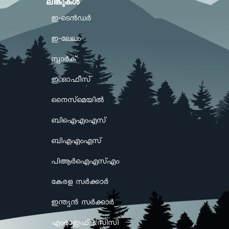
ലിങ്കുകള്‍
ഇ-ടെൻഡർ
ഇ-ലേലം
സ്പാർക്
ഇ ഓഫീസ്
നൈസ്മെയിൽ
ബിഐഎംഎസ്
ബിഎഎംഎസ്
പിആർഐഎസ്എം
കേരള സർക്കാർ
ഇന്ത്യൻ സർക്കാർ
എംഓഇഫ് &സിസി